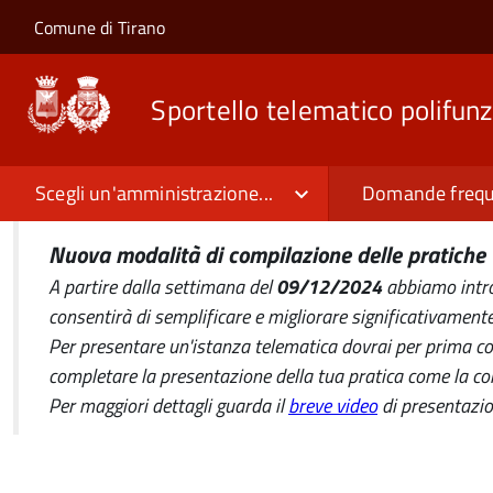
Salta al contenuto principale
Skip to site navigation
Comune di Tirano
Sportello telematico polifunz
Scegli un'amministrazione...
Domande frequ
Nuova modalità di compilazione delle pratiche 
A partire dalla settimana del
09/12/2024
abbiamo introd
consentirà di semplificare e migliorare significativamente
Per presentare un'istanza telematica dovrai per prima cosa
completare la presentazione della tua pratica come la co
Per maggiori dettagli guarda il
breve video
di presentazio