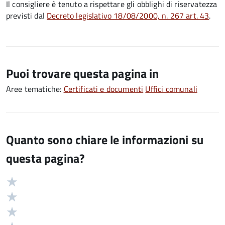
Il consigliere è tenuto a rispettare gli obblighi di riservatezza
previsti dal
Decreto legislativo 18/08/2000, n. 267 art. 43
.
Puoi trovare questa pagina in
Aree tematiche:
Certificati e documenti
Uffici comunali
Quanto sono chiare le informazioni su
questa pagina?
Valuta
Valutazione
5
Valuta
stelle
4
Valuta
su
stelle
3