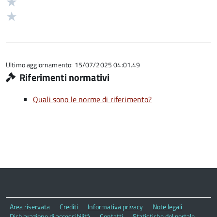
Valuta
5
su
stelle
2
Valuta
5
su
stelle
1
5
su
stelle
5
su
5
Ultimo aggiornamento: 15/07/2025 04:01.49
Riferimenti normativi
Quali sono le norme di riferimento?
Area riservata
Crediti
Informativa privacy
Note legali
Dichiarazione di accessibilità
Contatti
Statistiche del portale