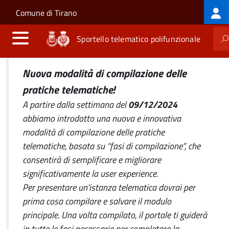
Log
Salta al contenuto principale
Skip to site navigation
Comune di Tirano
me
Sportello telematico polifunzionale
Nuova modalità di compilazione delle
pratiche telematiche!
A partire dalla settimana del
09/12/2024
abbiamo introdotto una nuova e innovativa
modalità di compilazione delle pratiche
telematiche, basata su “fasi di compilazione”, che
consentirà di semplificare e migliorare
significativamente la user experience.
Per presentare un'istanza telematica dovrai per
prima cosa compilare e salvare il modulo
principale. Una volta compilato, il portale ti guiderà
in tutte le fasi necessarie per completare la