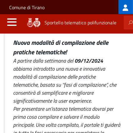
Log
Salta al contenuto principale
Skip to site navigation
Comune di Tirano
me
Sportello telematico polifunzionale
Nuova modalità di compilazione delle
pratiche telematiche!
A partire dalla settimana del
09/12/2024
abbiamo introdotto una nuova e innovativa
modalità di compilazione delle pratiche
telematiche, basata su “fasi di compilazione”, che
consentirà di semplificare e migliorare
significativamente la user experience.
Per presentare un'istanza telematica dovrai per
prima cosa compilare e salvare il modulo
principale. Una volta compilato, il portale ti guiderà
in tutte le fasi necessarie per completare la