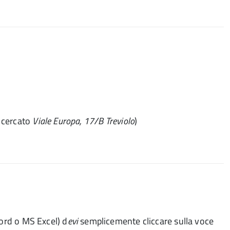
o cercato
Viale Europa, 17/B Treviolo
)
ord o MS Excel) d
evi
semplicemente cliccare sulla voce