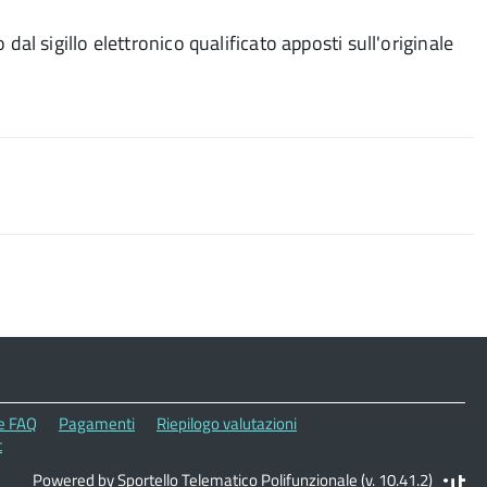
dal sigillo elettronico qualificato apposti sull'originale
le FAQ
Pagamenti
Riepilogo valutazioni
t
Powered by Sportello Telematico Polifunzionale (v. 10.41.2)