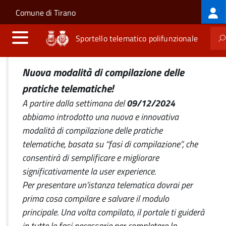
Log
Salta al contenuto principale
Skip to site navigation
Comune di Tirano
me
Sportello telematico polifunzionale
Nuova modalità di compilazione delle
pratiche telematiche!
A partire dalla settimana del
09/12/2024
abbiamo introdotto una nuova e innovativa
modalità di compilazione delle pratiche
telematiche, basata su “fasi di compilazione”, che
consentirà di semplificare e migliorare
significativamente la user experience.
Per presentare un'istanza telematica dovrai per
prima cosa compilare e salvare il modulo
principale. Una volta compilato, il portale ti guiderà
in tutte le fasi necessarie per completare la