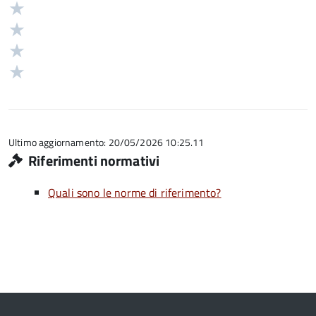
5
Valuta
stelle
4
Valuta
su
stelle
3
Valuta
5
su
stelle
2
Valuta
5
su
stelle
1
5
su
stelle
5
su
5
Ultimo aggiornamento: 20/05/2026 10:25.11
Riferimenti normativi
Quali sono le norme di riferimento?