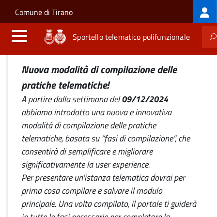
Log
Salta al contenuto principale
Skip to site navigation
Comune di Tirano
me
Sportello telematico polifunzionale
Nuova modalità di compilazione delle
pratiche telematiche!
A partire dalla settimana del
09/12/2024
abbiamo introdotto una nuova e innovativa
modalità di compilazione delle pratiche
telematiche, basata su “fasi di compilazione”, che
consentirà di semplificare e migliorare
significativamente la user experience.
Per presentare un'istanza telematica dovrai per
prima cosa compilare e salvare il modulo
principale. Una volta compilato, il portale ti guiderà
in tutte le fasi necessarie per completare la