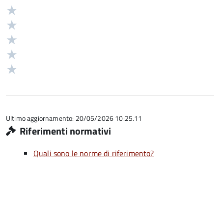
Valuta
Valutazione
5
Valuta
stelle
4
Valuta
su
stelle
3
Valuta
5
su
stelle
2
Valuta
5
su
stelle
1
5
su
stelle
5
su
5
Ultimo aggiornamento: 20/05/2026 10:25.11
Riferimenti normativi
Quali sono le norme di riferimento?