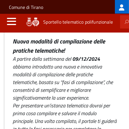
Log
Salta al contenuto principale
Skip to site navigation
Comune di Tirano
me
Sportello telematico polifunzionale
Nuova modalità di compilazione delle
pratiche telematiche!
A partire dalla settimana del
09/12/2024
abbiamo introdotto una nuova e innovativa
modalità di compilazione delle pratiche
telematiche, basata su “fasi di compilazione”, che
consentirà di semplificare e migliorare
significativamente la user experience.
Per presentare un'istanza telematica dovrai per
prima cosa compilare e salvare il modulo
principale. Una volta compilato, il portale ti guiderà
in tutte le fasi necessarie per completare la