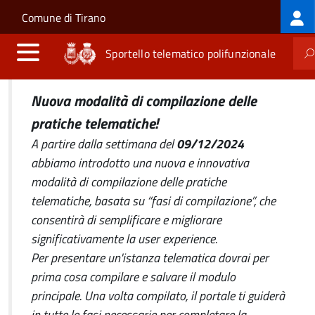
Log
Salta al contenuto principale
Skip to site navigation
Comune di Tirano
me
Sportello telematico polifunzionale
Nuova modalità di compilazione delle
pratiche telematiche!
A partire dalla settimana del
09/12/2024
abbiamo introdotto una nuova e innovativa
modalità di compilazione delle pratiche
telematiche, basata su “fasi di compilazione”, che
consentirà di semplificare e migliorare
significativamente la user experience.
Per presentare un'istanza telematica dovrai per
prima cosa compilare e salvare il modulo
principale. Una volta compilato, il portale ti guiderà
in tutte le fasi necessarie per completare la