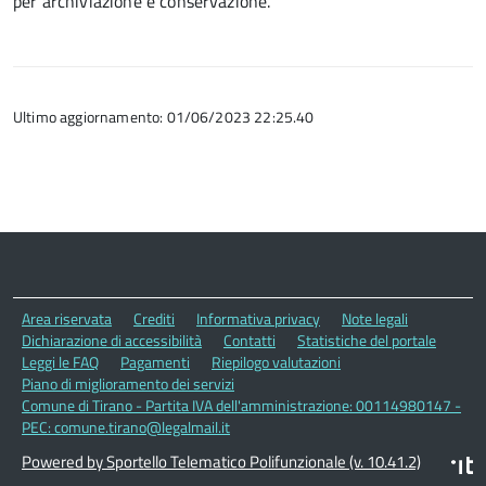
per archiviazione e conservazione.
Ultimo aggiornamento: 01/06/2023 22:25.40
Area riservata
Crediti
Informativa privacy
Note legali
Dichiarazione di accessibilità
Contatti
Statistiche del portale
Leggi le FAQ
Pagamenti
Riepilogo valutazioni
Piano di miglioramento dei servizi
Comune di Tirano - Partita IVA dell'amministrazione: 00114980147 -
PEC: comune.tirano@legalmail.it
Powered by Sportello Telematico Polifunzionale (v. 10.41.2)