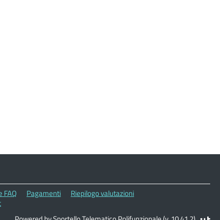
le FAQ
Pagamenti
Riepilogo valutazioni
t
Powered by Sportello Telematico Polifunzionale (v. 10.41.2)