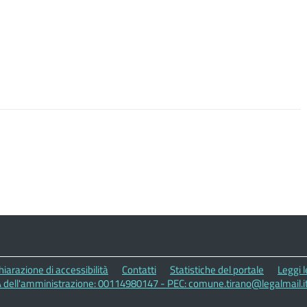
hiarazione di accessibilità
Contatti
Statistiche del portale
Leggi 
VA dell'amministrazione: 00114980147 - PEC: comune.tirano@legalmail.i