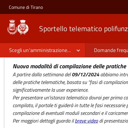
Salta al contenuto principale
Skip to site navigation
Comune di Tirano
Sportello telematico polifunz
Scegli un'amministrazione...
Domande frequ
Nuova modalità di compilazione delle pratiche 
A partire dalla settimana del
09/12/2024
abbiamo intro
delle pratiche telematiche, basata su “fasi di compilazion
significativamente la user experience.
Per presentare un'istanza telematica dovrai per prima co
compilato, il portale ti guiderà in tutte le fasi necessari
compilazione di eventuali moduli secondari e il caricame
Per maggiori dettagli guarda il
breve video
di presentazio