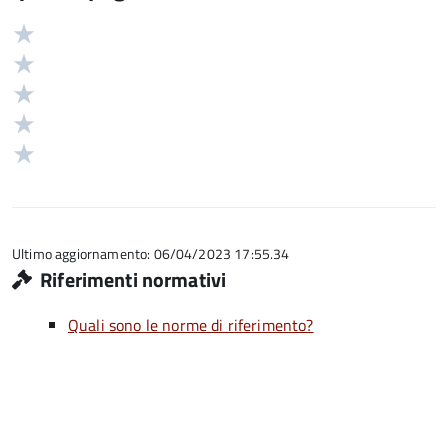
Valuta
Valutazione
5
Valuta
stelle
4
Valuta
su
stelle
3
Valuta
5
su
stelle
2
Valuta
5
su
stelle
1
5
su
stelle
5
su
5
Ultimo aggiornamento: 06/04/2023 17:55.34
Riferimenti normativi
Quali sono le norme di riferimento?