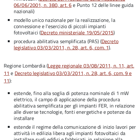
06/06/2001, n. 380, art. 6
e Punto 12 delle linee guida
nazionali)
modello unico nazionale per la realizzazione, la
connessione e l'esercizio di piccoli impianti
fotovoltaici
(
Decreto ministeriale 19/05/2015
)
procedura abilitativa semplificata (PAS) (
Decreto
legislativo 03/03/2011, n. 28, art. 6, com. 1
).
Regione Lombardia (
Legge regionale 03/08/2011, n. 11, art.
11
e
Decreto legislativo 03/03/2011, n. 28, art. 6, com. 9 e
11
):
estende, fino alla soglia di potenza nominale di 1 mW
elettrico, il campo di applicazione della procedura
abilitativa semplificata per gli impianti FER, in relazione
alle diverse tecnologie, fonti energetiche e potenze da
installare
estende il regime della comunicazione di inizio lavori per
attività in edilizia libera agli impianti fotovoltaici da
installare sugli edifici e fabbricati, in relazione alla