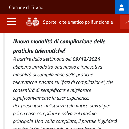
Log
Salta al contenuto principale
Skip to site navigation
Comune di Tirano
me
Sportello telematico polifunzionale
Nuova modalità di compilazione delle
pratiche telematiche!
A partire dalla settimana del
09/12/2024
abbiamo introdotto una nuova e innovativa
modalità di compilazione delle pratiche
telematiche, basata su “fasi di compilazione”, che
consentirà di semplificare e migliorare
significativamente la user experience.
Per presentare un'istanza telematica dovrai per
prima cosa compilare e salvare il modulo
principale. Una volta compilato, il portale ti guiderà
in tutte le fasi necessarie per completare la